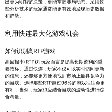
出更为明智的决策，更能掌握赛局动态。采用这
些分析技术的玩家通常能更有效地发现历史数据
和趋势。
利用快连最大化游戏机会
如何识别高RTP游戏
高回报率(RTP)对玩家而言是提高长期盈利的重
要指标。通过快连，玩家不仅可以实时访问更新
的信息，还能够更方便地找到市场上最具竞争力
的游戏。选择那些RTP超过96%的游戏往往会更
有利，当然，玩家也应结合游戏的波动性进行综
合考量。