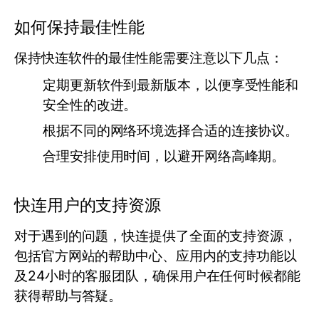
如何保持最佳性能
保持快连软件的最佳性能需要注意以下几点：
定期更新软件到最新版本，以便享受性能和
安全性的改进。
根据不同的网络环境选择合适的连接协议。
合理安排使用时间，以避开网络高峰期。
快连用户的支持资源
对于遇到的问题，快连提供了全面的支持资源，
包括官方网站的帮助中心、应用内的支持功能以
及24小时的客服团队，确保用户在任何时候都能
获得帮助与答疑。