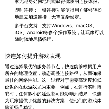
家无论身处何地均能获得优质的连接体验。
即时连接：
一键连接功能使得用户能够轻松
地建立加速连接，无需复杂设定。
多平台支持：
支持Windows、macOS、
iOS、Android等多个操作系统，让玩家可以
随时随地尽情畅玩。
快连如何提升游戏表现
通过选择最优的服务器节点，快连能够根据用户
所在的地理位置，动态调整连接路径，从而确保
最佳的网络性能。这一过程对于需要高速度和低
延迟的在线游戏尤为重要。例如，在进行实时博
彩时，任何微小的延迟都可能影响到结果。快连
为玩家提供了优越的解决方案，使他们的游戏体
验流畅且稳定。