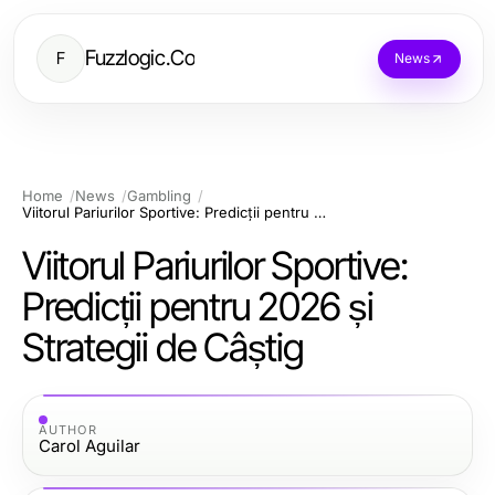
Fuzzlogic.Co
F
News
Home
News
Gambling
Viitorul Pariurilor Sportive: Predicții pentru 2026 și Strategii de Câștig
Viitorul Pariurilor Sportive:
Predicții pentru 2026 și
Strategii de Câștig
AUTHOR
Carol Aguilar