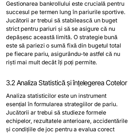
Gestionarea bankrollului este crucială pentru
succesul pe termen lung în pariurile sportive.
Jucătorii ar trebui să stabilească un buget
strict pentru pariuri și să se asigure că nu
depășesc această limită. O strategie bună
este să pariezi o sumă fixă din bugetul total
pe fiecare pariu, asigurându-te astfel că nu
riști mai mult decât îți poți permite.
3.2 Analiza Statistică și înțelegerea Cotelor
Analiza statisticilor este un instrument
esențial în formularea strategiilor de pariu.
Jucătorii ar trebui să studieze formele
echipelor, rezultatele anterioare, accidentările
și condițiile de joc pentru a evalua corect