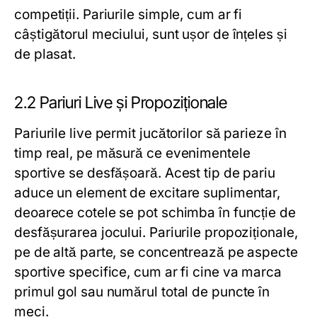
competiții. Pariurile simple, cum ar fi
câștigătorul meciului, sunt ușor de înțeles și
de plasat.
2.2 Pariuri Live și Propoziționale
Pariurile live permit jucătorilor să parieze în
timp real, pe măsură ce evenimentele
sportive se desfășoară. Acest tip de pariu
aduce un element de excitare suplimentar,
deoarece cotele se pot schimba în funcție de
desfășurarea jocului. Pariurile propoziționale,
pe de altă parte, se concentrează pe aspecte
sportive specifice, cum ar fi cine va marca
primul gol sau numărul total de puncte în
meci.