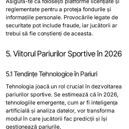
Asigură-te că folosești platforme licențiate și
reglementate pentru a proteja fondurile și
informațiile personale. Provocările legate de
securitate pot include fraude, iar jucătorii ar
trebui să fie conștienți de aceasta.
5. Viitorul Pariurilor Sportive în 2026
5.1 Tendințe Tehnologice în Pariuri
Tehnologia joacă un rol crucial în dezvoltarea
pariurilor sportive. Se estimează că în 2026,
tehnologiile emergente, cum ar fi inteligența
artificială și analiza datelor, vor transforma
modul în care jucătorii fac predicții și își
gestionează pariurile.