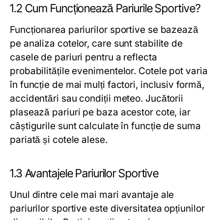
1.2 Cum Funcționează Pariurile Sportive?
Funcționarea pariurilor sportive se bazează
pe analiza cotelor, care sunt stabilite de
casele de pariuri pentru a reflecta
probabilitățile evenimentelor. Cotele pot varia
în funcție de mai mulți factori, inclusiv formă,
accidentări sau condiții meteo. Jucătorii
plasează pariuri pe baza acestor cote, iar
câștigurile sunt calculate în funcție de suma
pariată și cotele alese.
1.3 Avantajele Pariurilor Sportive
Unul dintre cele mai mari avantaje ale
pariurilor sportive este diversitatea opțiunilor