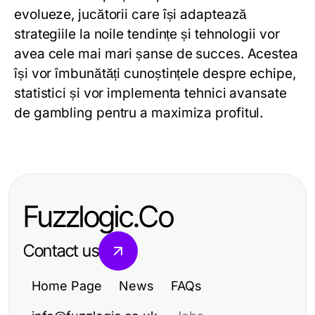
evolueze, jucătorii care își adaptează
strategiile la noile tendințe și tehnologii vor
avea cele mai mari șanse de succes. Acestea
își vor îmbunătăți cunoștințele despre echipe,
statistici și vor implementa tehnici avansate
de gambling pentru a maximiza profitul.
Fuzzlogic.Co
Contact us
Home Page
News
FAQs