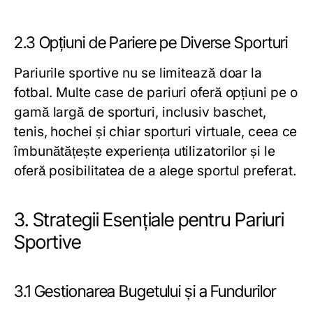
2.3 Opțiuni de Pariere pe Diverse Sporturi
Pariurile sportive nu se limitează doar la
fotbal. Multe case de pariuri oferă opțiuni pe o
gamă largă de sporturi, inclusiv baschet,
tenis, hochei și chiar sporturi virtuale, ceea ce
îmbunătățește experiența utilizatorilor și le
oferă posibilitatea de a alege sportul preferat.
3. Strategii Esențiale pentru Pariuri
Sportive
3.1 Gestionarea Bugetului și a Fundurilor